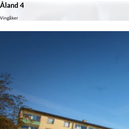
Åland 4
Vingåker