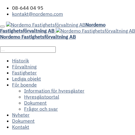
08-644 04 95
kontakt@nordemo.com
Nordemo
Fastighetsförvaltning AB
Nordemo Fastighetsförvaltning AB
Historik
Förvaltning
Fastigheter
Lediga objekt
För boende
Information för hyresgäster
Hyresgästportal
Dokument
Frågor och svar
Nyheter
Dokument
Kontakt