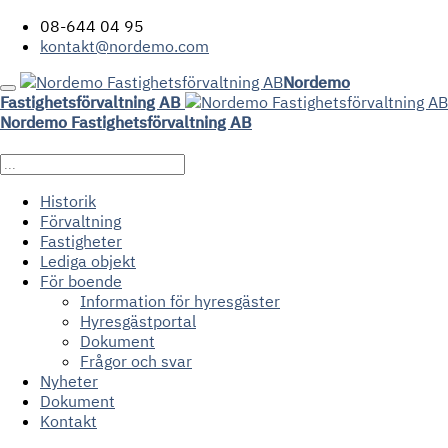
08-644 04 95
kontakt@nordemo.com
Nordemo
Fastighetsförvaltning AB
Nordemo Fastighetsförvaltning AB
Historik
Förvaltning
Fastigheter
Lediga objekt
För boende
Information för hyresgäster
Hyresgästportal
Dokument
Frågor och svar
Nyheter
Dokument
Kontakt