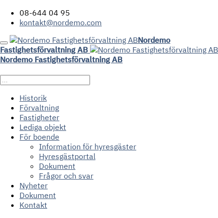
08-644 04 95
kontakt@nordemo.com
Nordemo
Fastighetsförvaltning AB
Nordemo Fastighetsförvaltning AB
Historik
Förvaltning
Fastigheter
Lediga objekt
För boende
Information för hyresgäster
Hyresgästportal
Dokument
Frågor och svar
Nyheter
Dokument
Kontakt