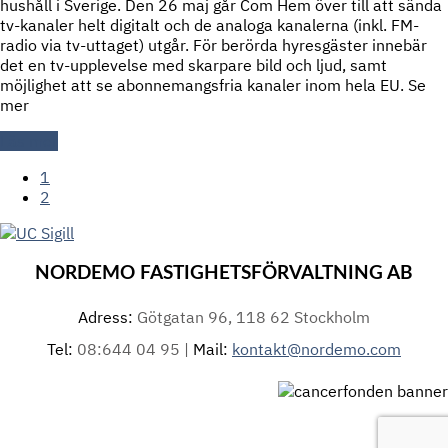
hushåll i Sverige. Den 26 maj går Com Hem över till att sända
tv-kanaler helt digitalt och de analoga kanalerna (inkl. FM-
radio via tv-uttaget) utgår. För berörda hyresgäster innebär
det en tv-upplevelse med skarpare bild och ljud, samt
möjlighet att se abonnemangsfria kanaler inom hela EU. Se
mer
Läs mer
1
2
NORDEMO FASTIGHETSFÖRVALTNING AB
Adress:
Götgatan 96, 118 62 Stockholm
Tel:
08:644 04 95 |
Mail:
kontakt@nordemo.com