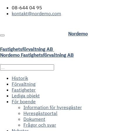
08-644 04 95
kontakt@nordemo.com
Nordemo
Fastighetsförvaltning AB
Nordemo Fastighetsförvaltning AB
Historik
Förvaltning
Fastigheter
Lediga objekt
För boende
Information för hyresgäster
Hyresgästportal
Dokument
Frågor och svar
Nyheter