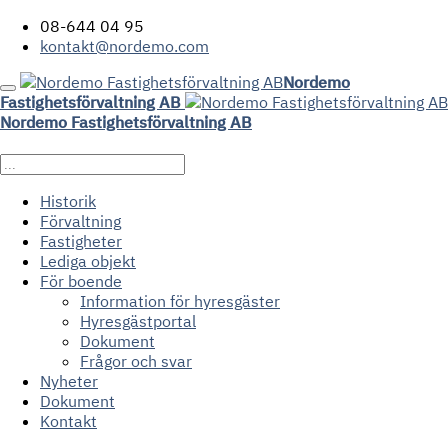
08-644 04 95
kontakt@nordemo.com
Nordemo
Fastighetsförvaltning AB
Nordemo Fastighetsförvaltning AB
Historik
Förvaltning
Fastigheter
Lediga objekt
För boende
Information för hyresgäster
Hyresgästportal
Dokument
Frågor och svar
Nyheter
Dokument
Kontakt