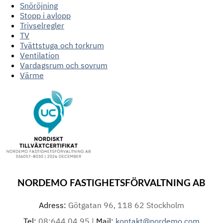
Snöröjning
Stopp i avlopp
Trivselregler
TV
Tvättstuga och torkrum
Ventilation
Vardagsrum och sovrum
Värme
NORDEMO FASTIGHETSFÖRVALTNING AB
Adress:
Götgatan 96, 118 62 Stockholm
Tel:
08:644 04 95 |
Mail:
kontakt@nordemo.com